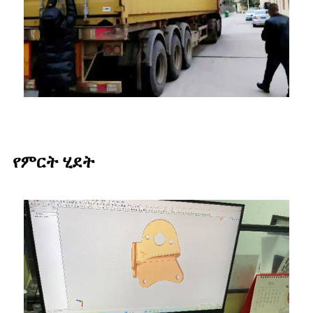
የምርት ሂደት