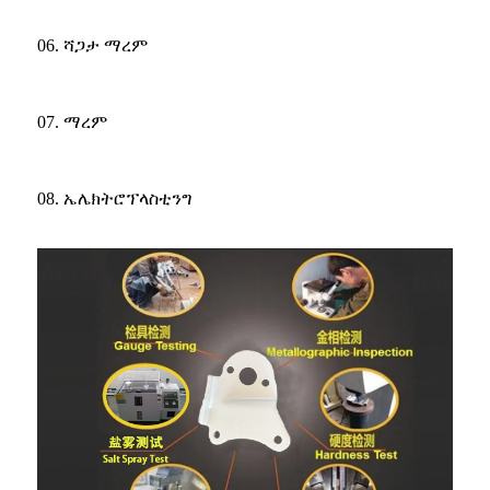
06. ሻጋታ ማረም
07. ማረም
08. ኤሌክትሮፕላስቲንግ