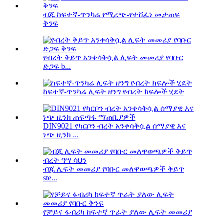
ብጁ ከፍተኛ-ጥንካሬ የሚረጭ-የተሸፈነ መታጠፍ
ቅንፍ
የብረት ቅይጥ አንቀሳቅሷል ሊፍት መመሪያ የባቡር
ድጋፍ b...
ከፍተኛ-ጥንካሬ ሊፍት ዘንግ የብረት ክፍሎች ሂደት
DIN9021 የካርቦን ብረት አንቀሳቅሷል ሰማያዊ እና
ነጭ ዚንክ ...
ብጁ ሊፍት መመሪያ የባቡር መለዋወጫዎች ቅይጥ
ste...
የቻይና ፋብሪካ ከፍተኛ ጥራት ያለው ሊፍት መመሪያ