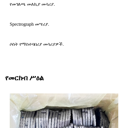
የመገለጫ መለኪያ መሳሪያ.
Spectrograph መሣሪያ.
ሶስት የማስተባበሪያ መሳሪያዎች.
የመርከብ ሥዕል