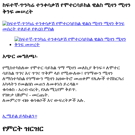
ከፍተኛ-ጥንካሬ ተንቀሳቃሽ የሞተርሳይክል ዊልስ ሚዛን ሚዛን
ቅንፍ መሠረት
አጭር መግለጫ፡-
የሚስተካከለው የሞተር ሳይክል ጎማ ሚዛን መለኪያ ቅንፍ። ለሞተር
ሳይክል ጥገና እና ጥገና ጥቅም ላይ የሚውለው፣ የጎማውን ሚዛን
ለማስተካከል የጎማውን ሚዛን አዘውትሮ መጠቀም የሌሎች ተሸከርካሪ
አካላትን የመልበስ መጠን ለመቀነስ ይረዳል።
ቁሳቁስ - አረብ ብረት, የአሉሚኒየም ቅይጥ.
የገጽታ ህክምና - መርጨት.
ለመምረጥ ብዙ ቁሳቁሶች እና ውፍረትዎች አሉ.
ኢሜይል ይላኩልን።
የምርት ዝርዝር