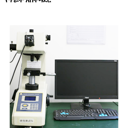
የጥራት አስተዳደር