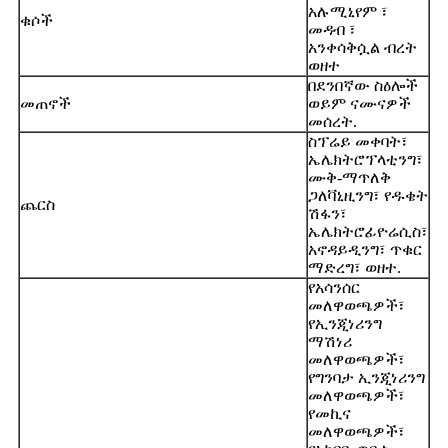
አሉሚኒየም ፣
ቁሶች
መዳብ ፣
አንቀሳቅሷል ብረት
ወዘተ
በደንበኛው ስዕሎች
መጠኖች
ወይም ናሙናዎች
መሰረት.
ስፕሬይ መቀባት፣
ኤሌክትሮፕላቲንግ፣
ሙቅ-ማጥለቅ
ጋለቫኒዚንግ፣ የዱቄት
ጨርስ
ሽፋን፣
ኤሌክትሮፊዮሬሲስ፣
አኖዳይዲንግ፣ ጥቁር
ማድረግ፣ ወዘተ.
የአሳንሰር
መለዋወጫዎች፣
የኢንጂነሪንግ
ማሽነሪ
መለዋወጫዎች፣
የግንባታ ኢንጂነሪንግ
መለዋወጫዎች፣
የመኪና
መለዋወጫዎች፣