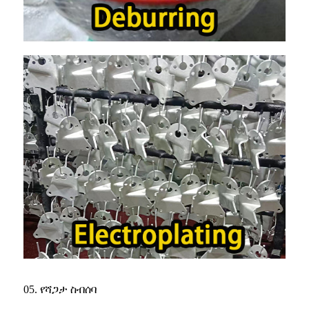
05. የሻጋታ ስብሰባ