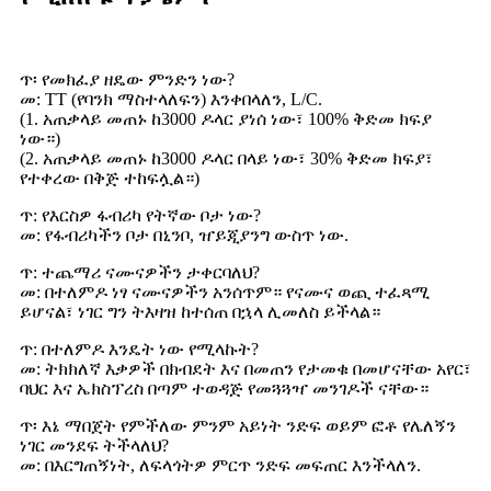
ጥ፡ የመክፈያ ዘዴው ምንድን ነው?
መ: TT (የባንክ ማስተላለፍን) እንቀበላለን, L/C.
(1. አጠቃላይ መጠኑ ከ3000 ዶላር ያነሰ ነው፣ 100% ቅድመ ክፍያ
ነው።)
(2. አጠቃላይ መጠኑ ከ3000 ዶላር በላይ ነው፣ 30% ቅድመ ክፍያ፣
የተቀረው በቅጅ ተከፍሏል።)
ጥ: የእርስዎ ፋብሪካ የትኛው ቦታ ነው?
መ: የፋብሪካችን ቦታ በኒንቦ, ዠይጂያንግ ውስጥ ነው.
ጥ: ተጨማሪ ናሙናዎችን ታቀርባለህ?
መ: በተለምዶ ነፃ ናሙናዎችን አንሰጥም። የናሙና ወጪ ተፈጻሚ
ይሆናል፣ ነገር ግን ትእዛዝ ከተሰጠ በኋላ ሊመለስ ይችላል።
ጥ: በተለምዶ እንዴት ነው የሚላኩት?
መ: ትክክለኛ እቃዎች በክብደት እና በመጠን የታመቁ በመሆናቸው አየር፣
ባህር እና ኤክስፕረስ በጣም ተወዳጅ የመጓጓዣ መንገዶች ናቸው።
ጥ፡ እኔ ማበጀት የምችለው ምንም አይነት ንድፍ ወይም ፎቶ የሌለኝን
ነገር መንደፍ ትችላለህ?
መ: በእርግጠኝነት, ለፍላጎትዎ ምርጥ ንድፍ መፍጠር እንችላለን.