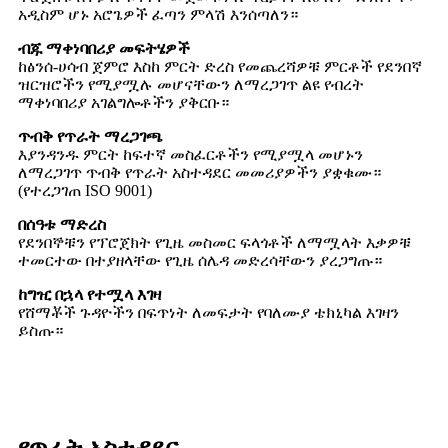
አዲስም ሆኑ አሮጌዎች ፈጣን ምላሽ እንሰጣለን።
ብጁ ማቀነባበሪያ መፍትሄዎች
ከፅንሰ-ሀሳብ ጀምሮ እስከ ምርት ድረስ የመጨረሻዎቹ ምርቶች የደንበኛ
ዝርዝሮችን የሚያሟሉ መሆናቸውን ለማረጋገጥ ልዩ የብረት
ማቀነባበሪያ አገልግሎቶችን ያቅርቡ።
ጥብቅ የጥራት ማረጋገጫ
እያንዳንዱ ምርት ከፍተኛ መስፈርቶችን የሚያሟላ መሆኑን
ለማረጋገጥ ጥብቅ የጥራት አስተዳደር መመሪያዎችን ያቋቁሙ።
(የተረጋገጠ ISO 9001)
በሰዓቱ ማድረስ
የደንበኞቹን የፕሮጀክት የጊዜ መስመር ፍላጎቶች ለማሟላት እቃዎቹ
ተመርተው በተያዘላቸው የጊዜ ሰሌዳ መድረሳቸውን ያረጋግጡ።
ከግዢ በኋላ የተሟላ እገዛ
የሸማቾች ጉዳዮችን በፍጥነት ለመፍታት የባለሙያ ቴክኒካል እገዛን
ይስጡ።