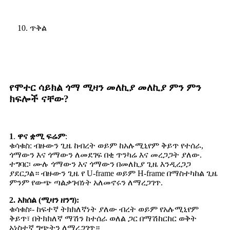
10. ጥቅል
የሞተር ሳይክል ጎማ ሚዛን መለኪያ መለኪያ ምን ምን
ክፍሎች ናቸው?
1
.
ዋና ቋሚ ፍሬም
:
ቁሳቁስ: ብዙውን ጊዜ ከብረት ወይም ከአሉሚኒየም ቅይጥ የተሰራ,
ጎማውን እና ጎማውን ለመደገፍ በቂ ጥንካሬ እና መረጋጋት ያለው.
ተግባር፡ ሙሉ ጎማውን እና ጎማውን በመለኪያ ጊዜ እንዲረጋጋ
ያደርጋል። ብዙውን ጊዜ የ U-frame ወይም H-frame በማስተካከል ጊዜ
ምንም የውጭ ጣልቃገብነት አለመኖሩን ለማረጋገጥ.
2. አክሰል (ሚዛን ዘንግ):
ቁሳቁስ፡- ከፍተኛ ትክክለኛነት ያለው ብረት ወይም የአሉሚኒየም
ቅይጥ፣ በትክክለኛ ማሽን ከተሰራ ወለል ጋር በማሽከርከር ወቅት
አነስተኛ ግጭትን ለማረጋገጥ።