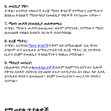
6. መለኪያ ገዥ፡-
ተግባር፡ አንዳንድ የከፍተኛ ደረጃ ሚዛን ቅንፎች የጎማውን አቀማመጥ
ለበለጠ ትክክለኛ ማስተካከያ በመለኪያ ገዥዎች የተገጠሙ ናቸው።
7. ሚዛን መዶሻ (የመለኪያ መለዋወጫ):
ተግባር: ሚዛኑን መዶሻ በመጨመር ወይም በማንሳት, የጎማውን ሚዛን
ለመጠበቅ የዊልስ ክብደት ስርጭት ይስተካከላል.
8. ደረጃ ሜትር:
ተግባር: አንዳንድ
ሚዛን ቅንፎች
ጥቅም ላይ በሚውልበት ጊዜ ቅንፍ
አግድም ሆኖ እንዲቆይ ለማድረግ ከትንሽ ደረጃ ሜትር ጋር የተዋሃዱ
ሲሆን ይህም የመለኪያ ትክክለኛነትን የበለጠ ያሻሽላል።
9. ማሰሪያ መሳሪያ;
በአጠቃላይ ያካትታል
መቆለፊያዎች
ወይም ክላምፕስ ዘንግ እና ሌሎች
የቅንፍ አካላት ደህንነቱ በተጠበቀ ሁኔታ እንዲታሰሩ እና በስራ ላይ እያሉ
እንዲቆዩ ዋስትና ለመስጠት፣ ይህም የመሳሪያውን መረጋጋት ዋስትና
ይሰጣል።
የሚጠየቁ ጥያቄዎች