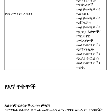
የአካባቢ ጥበቃ
ማሽነሪዎች
መለዋወጫዎች፣
የመተግበሪያ አካባቢ
የመርከብ
መለዋወጫዎች፣
የአቪዬሽን
መለዋወጫዎች፣
የቧንቧ እቃዎች፣
የሃርድዌር
መሳሪያዎች
መለዋወጫዎች፣
የአሻንጉሊት
መለዋወጫዎች፣
የኤሌክትሮኒክስ
መለዋወጫዎች፣
ወዘተ.
የእኛ ጥቅሞች
ለደንበኛ ፍላጎቶች ፈጣን ምላሽ
ፕሮጀክቱ በተቻለ ፍጥነት መጀመሩን ለማረጋገጥ ለሁሉም ደንበኞች፣