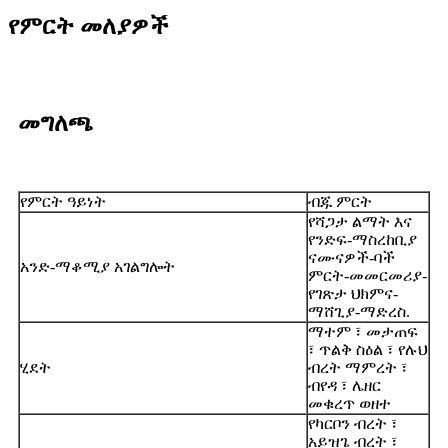
የምርት መለያዎች
መግለጫ
የምርት ዓይነት
ብጁ ምርት
የሻጋታ ልማት እና
የንድፍ-ማስረከቢያ
ናሙናዎች-ባች
አንድ-ማቆሚያ አገልግሎት
ምርት-መመርመሪያ-
የገጽታ ህክምና-
ማሸጊያ-ማድረስ.
ማተም ፣ መታጠፍ
፣ ጥልቅ ስዕል ፣ የሉህ
ሂደት
ብረት ማምረት ፣
ብየዳ ፣ ሌዘር
መቁረጥ ወዘተ
የካርቦን ብረት ፣
አይዝጌ ብረት ፣