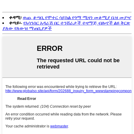
ቀዳሚ፡
ወጪ ቆጣቢ የሞተር ሳይክል የጎማ ሚዛን መቆሚያ ቤዝ መያዣ
ቀጣይ፡-
የአሳንሰር አዳራሽ በር ተንሸራታች ተዛማጅ ብሎኖች ልዩ ቅርጽ
ያለው የለውዝ ማጠቢያዎች