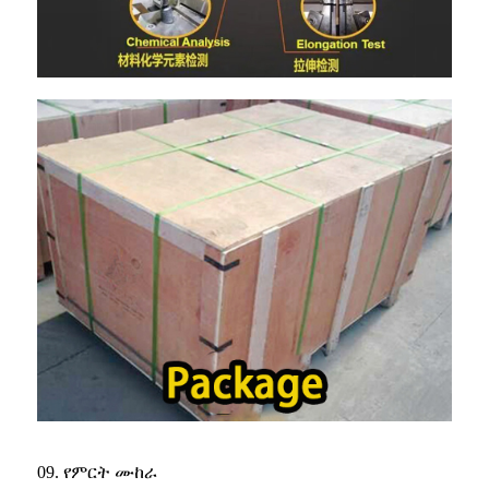
09. የምርት ሙከራ