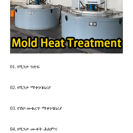
01. የሻጋታ ንድፍ
02. የሻጋታ ማቀነባበሪያ
03. የሽቦ መቁረጥ ማቀነባበሪያ
04. የሻጋታ ሙቀት ሕክምና