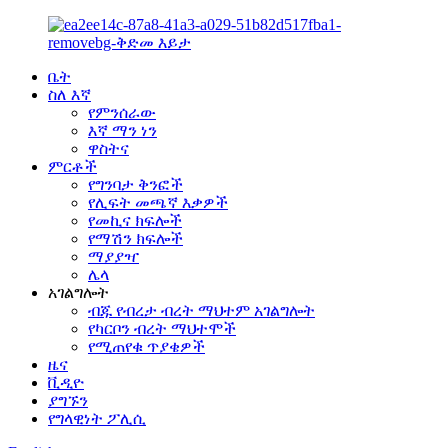
ቤት
ስለ እኛ
የምንሰራው
እኛ ማን ነን
ዋስትና
ምርቶች
የግንባታ ቅንፎች
የሊፍት መጫኛ እቃዎች
የመኪና ክፍሎች
የማሽን ክፍሎች
ማያያዣ
ሌላ
አገልግሎት
ብጁ የብረታ ብረት ማህተም አገልግሎት
የካርቦን ብረት ማህተሞች
የሚጠየቁ ጥያቄዎች
ዜና
ቪዲዮ
ያግኙን
የግላዊነት ፖሊሲ