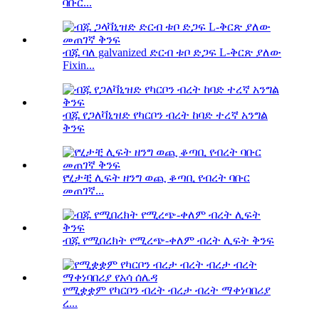
ባቡር...
ብጁ ባለ galvanized ድርብ ቱቦ ድጋፍ L-ቅርጽ ያለው
Fixin...
ብጁ የጋለቫኒዝድ የካርቦን ብረት ከባድ ተረኛ አንግል
ቅንፍ
የሂታቺ ሊፍት ዘንግ ወጪ ቆጣቢ የብረት ባቡር
መጠገኛ...
ብጁ የሚበረክት የሚረጭ-ቀለም ብረት ሊፍት ቅንፍ
የሚቋቋም የካርቦን ብረት ብረታ ብረት ማቀነባበሪያ
ረ...