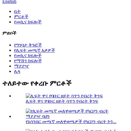
English
ቤት
ምርቶች
የመኪና ክፍሎች
ምድቦች
የግንባታ ቅንፎች
የሊፍት መጫኛ እቃዎች
የመኪና ክፍሎች
የማሽን ክፍሎች
ማያያዣ
ሌላ
ተለይተው የቀረቡ ምርቶች
ሊፍት ዋና የባቡር ዘይት ሳጥን የብረት ቅንፍ
የአሳንሰር መጫኛ መለዋወጫዎች የካርቦን ብረት ኮን...