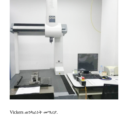
Vickers ጠንካራነት መሣሪያ.