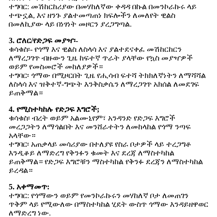
ተግባር: መሽከርከሪያው በመሃከለኛው ቀዳዳ በኩል በመንኮራኩሩ ላይ
ተጭኗል, እና ዘንጉ ያልተመጣጠነ ክፍሎችን ለመለየት ዊልስ
በመለኪያው ላይ በነፃነት መዞርን ያረጋግጣል.
3. ሮለር/የድጋፍ መያዣ፡-
ቁሳቁስ፡- የጎማ እና ዊልስ ለስላሳ እና ያልተደናቀፈ መሽከርከርን
ለማረጋገጥ ብዙውን ጊዜ ከፍተኛ ጥራት ያላቸው የኳስ መያዣዎች
ወይም የመስመሮች መከለያዎች።
ተግባር፡ ጎማው በሚዞርበት ጊዜ የሒሳብ ፍተሻ ትክክለኛነትን ለማሻሻል
ለስላሳ እና ዝቅተኛ-ግጭት እንቅስቃሴን ለማረጋገጥ አክሰል ለመደገፍ
ይጠቅማል።
4. የሚስተካከሉ የድጋፍ እግሮች;
ቁሳቁስ፡ ብረት ወይም አልሙኒየም፣ አንዳንድ የድጋፍ እግሮች
መረጋጋትን ለማጎልበት እና መንሸራተትን ለመከላከል የጎማ ንጣፍ
አላቸው።
ተግባር፡ አጠቃላይ መሳሪያው በተለያዩ የስራ ቦታዎች ላይ ተረጋግቶ
እንዲቆይ ለማድረግ የቅንፉን ቁመት እና ደረጃ ለማስተካከል
ይጠቅማል። የድጋፍ እግሮቹን ማስተካከል የቅንፉ ደረጃን ለማስተካከል
ይረዳል።
5. አቀማመጥ:
ተግባር: የጎማውን ወይም የመንኮራኩሩን መሃከለኛ ቦታ ለመጠገን
ጥቅም ላይ የሚውለው በማስተካከል ሂደት ውስጥ ጎማው እንዳይዘዋወር
ለማድረግ ነው.