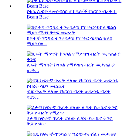
የቲኬ ሊፍት የመሰብሰቢያ ክፍሎች የካርቦን ብረት I-
Beam Base
ከፍተኛ-ጥንካሬ ተንቀሳቃሽ የሞተር ሳይክል ዊልስ
ሚዛን ባላ...
ሊፍት ማንሳት ኮንሶል የማይዝግ ብረት መታጠፊያ
ጡት...
ብጁ ጥራት ያለው የካርቦን ብረት ጠፍጣፋ ብረት
ሳህን…
ሂታቺ ከፍተኛ ጥራት ያለው ሊፍት የመኪና ቅንፍ
ቅይጥ stee...