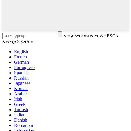
ለመፈለግ አስገባን ወይም ESCን
ለመዝጋት ይንኩ።
English
French
German
Portuguese
Spanish
Russian
Japanese
Korean
Arabic
Irish
Greek
Turkish
Italian
Danish
Romanian
Indonesian