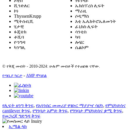
ኦቲስ
ሃዩንዳይ
ሺንድለር
ኤክስፕረስ ሊፍት
ኮነ
ማራዚ
ThyssenKrupp
ሶዲማስ
ሚትሱቢሺ
እቲ ኤሌክትሮኤለመንት
ሂታቺ
ፊኒክስ ሊፍት
ፉጂቴክ
ሳንቲስ
ቶሺባ
ካባ
ዮንግዳ
ሎሄር
ካንግሊ
ሴልኮም
© የቅጂ መብት - 2010-2024: ሁሉም መብቶች የተጠበቁ ናቸው.
-
የጣቢያ ካርታ
AMP ሞባይል
የሊፍት ዘንግ ቅንፍ
,
የአሳንሰር መመሪያ የባቡር ማያያዣ ሳህን
,
የምህንድስና
cantilever ቅንፍ
,
የግንባታ አምድ ቅንፍ
,
የግንባታ ምህንድስና ቋሚ ቅንፍ
,
የመጋረጃ ግድግዳ ቅንፍ
ኢሜል ላክ