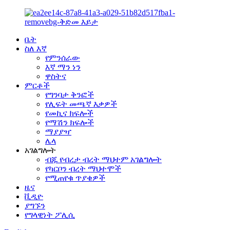
ቤት
ስለ እኛ
የምንሰራው
እኛ ማን ነን
ዋስትና
ምርቶች
የግንባታ ቅንፎች
የሊፍት መጫኛ እቃዎች
የመኪና ክፍሎች
የማሽን ክፍሎች
ማያያዣ
ሌላ
አገልግሎት
ብጁ የብረታ ብረት ማህተም አገልግሎት
የካርቦን ብረት ማህተሞች
የሚጠየቁ ጥያቄዎች
ዜና
ቪዲዮ
ያግኙን
የግላዊነት ፖሊሲ