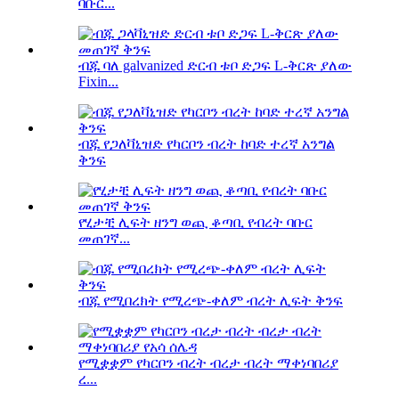
ባቡር...
ብጁ ባለ galvanized ድርብ ቱቦ ድጋፍ L-ቅርጽ ያለው
Fixin...
ብጁ የጋለቫኒዝድ የካርቦን ብረት ከባድ ተረኛ አንግል
ቅንፍ
የሂታቺ ሊፍት ዘንግ ወጪ ቆጣቢ የብረት ባቡር
መጠገኛ...
ብጁ የሚበረክት የሚረጭ-ቀለም ብረት ሊፍት ቅንፍ
የሚቋቋም የካርቦን ብረት ብረታ ብረት ማቀነባበሪያ
ረ...