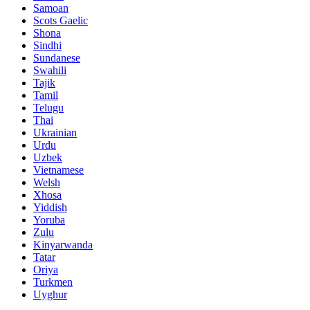
Samoan
Scots Gaelic
Shona
Sindhi
Sundanese
Swahili
Tajik
Tamil
Telugu
Thai
Ukrainian
Urdu
Uzbek
Vietnamese
Welsh
Xhosa
Yiddish
Yoruba
Zulu
Kinyarwanda
Tatar
Oriya
Turkmen
Uyghur