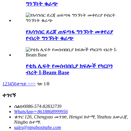
ግንኙነት ቁራጭ
የአሳንሰር ደረጃ ጠፍጣፋ ግንኙነት መቀየሪያ
የብረት ግንኙነት ቁራጭ
የቲኬ ሊፍት የመሰብሰቢያ ክፍሎች የካርቦን
ብረት I-Beam Base
1
2
3
4
5
6
ቀጣይ >
>>
ገጽ 1/8
ተገናኝ
ስልክ፡0086-574-82832739
WhatsApp፡+8618868999956
ቁጥር 126, Chengyao መንገድ, Hengxi ከተማ, Yinzhou አውራጃ,
Ningbo ከተማ.
sales@ningboxinzhe.com