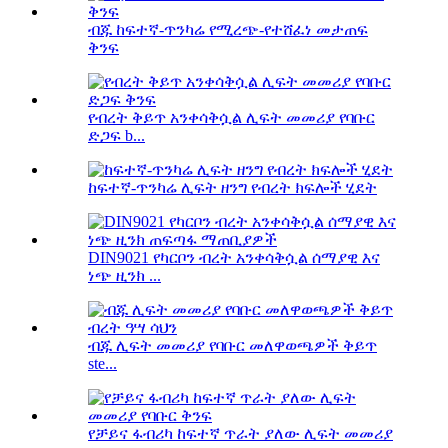
ብጁ ከፍተኛ-ጥንካሬ የሚረጭ-የተሸፈነ መታጠፍ
ቅንፍ
የብረት ቅይጥ አንቀሳቅሷል ሊፍት መመሪያ የባቡር
ድጋፍ b...
ከፍተኛ-ጥንካሬ ሊፍት ዘንግ የብረት ክፍሎች ሂደት
DIN9021 የካርቦን ብረት አንቀሳቅሷል ሰማያዊ እና
ነጭ ዚንክ ...
ብጁ ሊፍት መመሪያ የባቡር መለዋወጫዎች ቅይጥ
ste...
የቻይና ፋብሪካ ከፍተኛ ጥራት ያለው ሊፍት መመሪያ