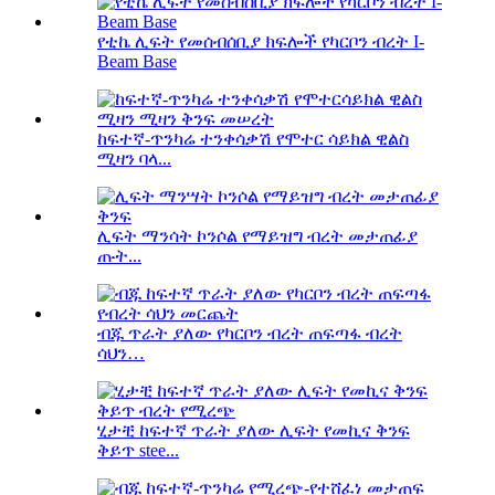
የቲኬ ሊፍት የመሰብሰቢያ ክፍሎች የካርቦን ብረት I-
Beam Base
ከፍተኛ-ጥንካሬ ተንቀሳቃሽ የሞተር ሳይክል ዊልስ
ሚዛን ባላ...
ሊፍት ማንሳት ኮንሶል የማይዝግ ብረት መታጠፊያ
ጡት...
ብጁ ጥራት ያለው የካርቦን ብረት ጠፍጣፋ ብረት
ሳህን…
ሂታቺ ከፍተኛ ጥራት ያለው ሊፍት የመኪና ቅንፍ
ቅይጥ stee...