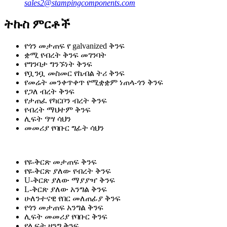
sales2@stampingcomponents.com
ትኩስ ምርቶች
የጎን መታጠፍ የ galvanized ቅንፍ
ቋሚ የብረት ቅንፍ መገንባት
የግንባታ ግንኙነት ቅንፍ
የቧንቧ መስመር የኬብል ትሪ ቅንፍ
የመሬት መንቀጥቀጥ የሚቋቋም ነጠላ-ጎን ቅንፍ
የጋለ ብረት ቅንፍ
የታጠፈ የካርቦን ብረት ቅንፍ
የብረት ማህተም ቅንፍ
ሊፍት ዓሣ ሳህን
መመሪያ የባቡር ግፊት ሳህን
የዩ-ቅርጽ መታጠፍ ቅንፍ
የዩ-ቅርጽ ያለው የብረት ቅንፍ
U-ቅርጽ ያለው ማያያዣ ቅንፍ
L-ቅርጽ ያለው አንግል ቅንፍ
ሁለንተናዊ የበር መለጠፊያ ቅንፍ
የጎን መታጠፍ አንግል ቅንፍ
ሊፍት መመሪያ የባቡር ቅንፍ
የሊፍት ዘንግ ቅንፍ