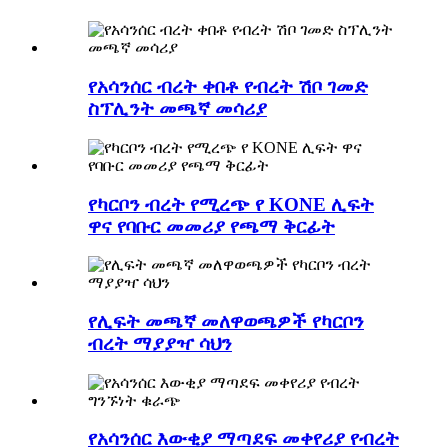
የአሳንሰር ብረት ቀበቶ የብረት ሽቦ ገመድ
ስፕሊንት መጫኛ መሳሪያ
የካርቦን ብረት የሚረጭ የ KONE ሊፍት
ዋና የባቡር መመሪያ የጫማ ቅርፊት
የሊፍት መጫኛ መለዋወጫዎች የካርቦን
ብረት ማያያዣ ሳህን
የአሳንሰር እውቂያ ማጣደፍ መቀየሪያ የብረት