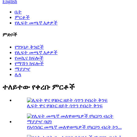
English
ቤት
ምርቶች
የሊፍት መጫኛ እቃዎች
ምድቦች
የግንባታ ቅንፎች
የሊፍት መጫኛ እቃዎች
የመኪና ክፍሎች
የማሽን ክፍሎች
ማያያዣ
ሌላ
ተለይተው የቀረቡ ምርቶች
ሊፍት ዋና የባቡር ዘይት ሳጥን የብረት ቅንፍ
የአሳንሰር መጫኛ መለዋወጫዎች የካርቦን ብረት ኮን...