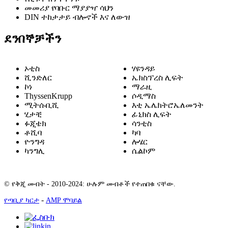
መመሪያ የባቡር ማያያዣ ሳህን
DIN ተከታታይ ብሎኖች እና ለውዝ
ደንበኞቻችን
ኦቲስ
ሃዩንዳይ
ሺንድለር
ኤክስፕረስ ሊፍት
ኮነ
ማራዚ
ThyssenKrupp
ሶዲማስ
ሚትሱቢሺ
እቲ ኤሌክትሮኤለመንት
ሂታቺ
ፊኒክስ ሊፍት
ፉጂቴክ
ሳንቲስ
ቶሺባ
ካባ
ዮንግዳ
ሎሄር
ካንግሊ
ሴልኮም
© የቅጂ መብት - 2010-2024: ሁሉም መብቶች የተጠበቁ ናቸው.
-
የጣቢያ ካርታ
AMP ሞባይል