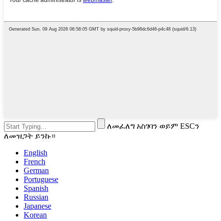
ለመፈለግ አስገባን ወይም ESCን
ለመዝጋት ይንኩ።
English
French
German
Portuguese
Spanish
Russian
Japanese
Korean