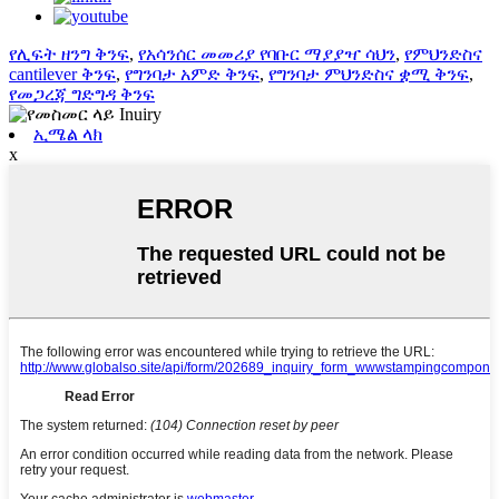
የሊፍት ዘንግ ቅንፍ
,
የአሳንሰር መመሪያ የባቡር ማያያዣ ሳህን
,
የምህንድስና
cantilever ቅንፍ
,
የግንባታ አምድ ቅንፍ
,
የግንባታ ምህንድስና ቋሚ ቅንፍ
,
የመጋረጃ ግድግዳ ቅንፍ
ኢሜል ላክ
x