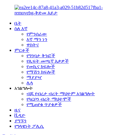
ቤት
ስለ እኛ
የምንሰራው
እኛ ማን ነን
ዋስትና
ምርቶች
የግንባታ ቅንፎች
የሊፍት መጫኛ እቃዎች
የመኪና ክፍሎች
የማሽን ክፍሎች
ማያያዣ
ሌላ
አገልግሎት
ብጁ የብረታ ብረት ማህተም አገልግሎት
የካርቦን ብረት ማህተሞች
የሚጠየቁ ጥያቄዎች
ዜና
ቪዲዮ
ያግኙን
የግላዊነት ፖሊሲ