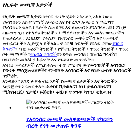
የሊፍት መጫኛ እቃዎች
የ
ሊፍት መጫኛ ኪት
የአሳንሰር ጭነት ሂደት አስፈላጊ አካል ነው።
የአሳንሰሩን አስተማማኝ አሠራር እና የተረጋጋ አሠራር ለማረጋገጥ
የአሳንሰሩን ቁልፍ ክፍሎች ለመደገፍ እና ለመጠገን ያገለግላል. ይህ ፓኬጅ
ብዙውን ጊዜ የተለያዩ ቅንፎችን ፣ ማያያዣዎችን እና መለዋወጫዎችን
ያጠቃልላል ፣ እነዚህም የተለያዩ የአሳንሰር መዋቅሮችን እና የመጫኛ
መስፈርቶችን ሊያሟላ ይችላል። ዋናዎቹ ክፍሎች የበላይ ናቸው
የባቡር
ቅንፎች
፣ የበር ፍሬም ቅንፎች ፣ የሞተር ቅንፎች ፣ ጥንድ ቅንፎች ፣ ጥንድ
ቦት ጫማዎች ፣
የኬብል ቅንፎች
በጉድጓድ መንገድ፣ በኬብል ግሩቭስ፣
በደህንነት መከላከያ ኮፈኖች እና የጉድጓድ መንገዶች።
እነዚህ መሳሪያዎች ለሚከተሉት ተስማሚ ናቸው
የመንገደኞች አሳንሰር፣
የጭነት ማስጀመሪያዎች፣ የጉብኝት አሳንሰሮች እና የቤት ውስጥ አሳንሰሮች
ጥምረት
.
እንዲሁም እንደ ታዋቂ ብራንዶች የመጫኛ ዕቃዎችን እና ቅንፎችን
አዘጋጅተን እናመርታለን።
ኦቲስ፣ ሺንድለር፣ ኮኔ፣ ታይሴንክሩፕ፣
ሚትሱቢሺ፣ ሂታቺ፣ ፉጂቴክ፣ ቶሺባ፣ ዮንግዳ፣ ካንጊ፣ ቲኬ
ወዘተ.
የአሳንሰር መጫኛ መለዋወጫዎች-የካርቦን
ብረት የጎን መታጠፍ ቅንፍ