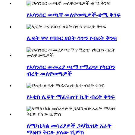
የአሳንሰር መጫኛ መለዋወጫዎች-ቋሚ ቅንፍ
ሊፍት ዋና የባቡር ዘይት ሳጥን የብረት ቅንፍ
የአሳንሰር መመሪያ ጫማ የሚረጭ የካርቦን
ብረት መለዋወጫዎች
የኦቲስ ሊፍት ማፈናጠጥ ኪት ብረት ቅንፍ
ለሜካኒካል መሳሪያዎች ጋላቫኒዝድ አራት
ማዕዘን ቅርጽ ያለው ሺምስ