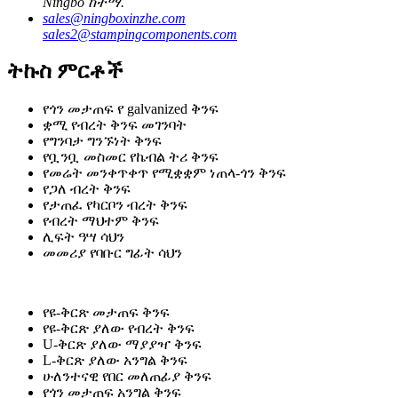
Ningbo ከተማ.
sales@ningboxinzhe.com
sales2@stampingcomponents.com
ትኩስ ምርቶች
የጎን መታጠፍ የ galvanized ቅንፍ
ቋሚ የብረት ቅንፍ መገንባት
የግንባታ ግንኙነት ቅንፍ
የቧንቧ መስመር የኬብል ትሪ ቅንፍ
የመሬት መንቀጥቀጥ የሚቋቋም ነጠላ-ጎን ቅንፍ
የጋለ ብረት ቅንፍ
የታጠፈ የካርቦን ብረት ቅንፍ
የብረት ማህተም ቅንፍ
ሊፍት ዓሣ ሳህን
መመሪያ የባቡር ግፊት ሳህን
የዩ-ቅርጽ መታጠፍ ቅንፍ
የዩ-ቅርጽ ያለው የብረት ቅንፍ
U-ቅርጽ ያለው ማያያዣ ቅንፍ
L-ቅርጽ ያለው አንግል ቅንፍ
ሁለንተናዊ የበር መለጠፊያ ቅንፍ
የጎን መታጠፍ አንግል ቅንፍ