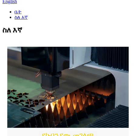
English
ቤት
ስለ እኛ
ስለ እኛ
የኩባንያው መገለጫ