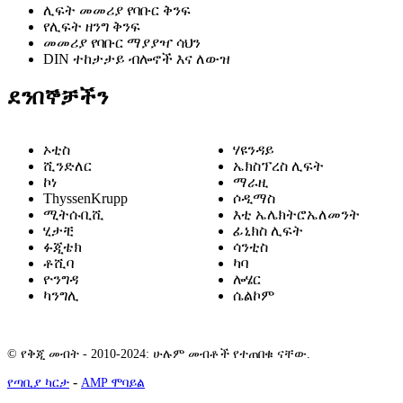
ሊፍት መመሪያ የባቡር ቅንፍ
የሊፍት ዘንግ ቅንፍ
መመሪያ የባቡር ማያያዣ ሳህን
DIN ተከታታይ ብሎኖች እና ለውዝ
ደንበኞቻችን
ኦቲስ
ሃዩንዳይ
ሺንድለር
ኤክስፕረስ ሊፍት
ኮነ
ማራዚ
ThyssenKrupp
ሶዲማስ
ሚትሱቢሺ
እቲ ኤሌክትሮኤለመንት
ሂታቺ
ፊኒክስ ሊፍት
ፉጂቴክ
ሳንቲስ
ቶሺባ
ካባ
ዮንግዳ
ሎሄር
ካንግሊ
ሴልኮም
© የቅጂ መብት - 2010-2024: ሁሉም መብቶች የተጠበቁ ናቸው.
-
የጣቢያ ካርታ
AMP ሞባይል