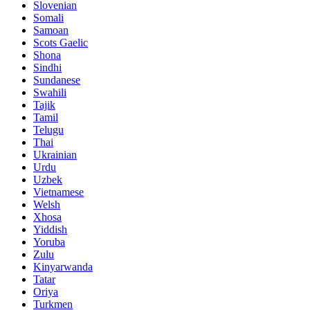
Slovenian
Somali
Samoan
Scots Gaelic
Shona
Sindhi
Sundanese
Swahili
Tajik
Tamil
Telugu
Thai
Ukrainian
Urdu
Uzbek
Vietnamese
Welsh
Xhosa
Yiddish
Yoruba
Zulu
Kinyarwanda
Tatar
Oriya
Turkmen