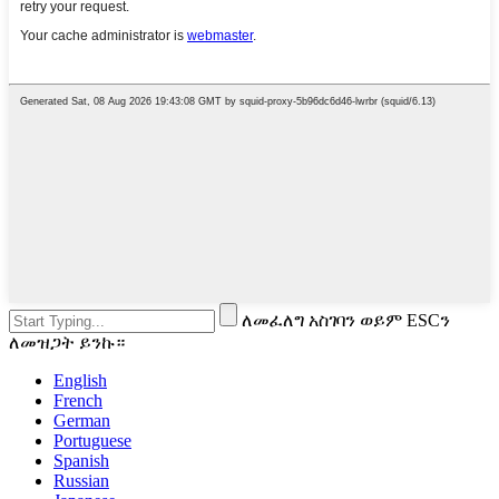
ለመፈለግ አስገባን ወይም ESCን
ለመዝጋት ይንኩ።
English
French
German
Portuguese
Spanish
Russian