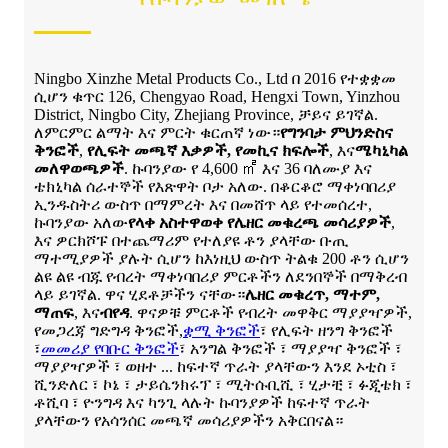
Ningbo Xinzhe Metal Products Co., Ltd በ 2016 የተቋቋመ
ሲሆን ቁጥር 126, Chengyao Road, Hengxi Town, Yinzhou
District, Ningbo City, Zhejiang Province, ቻይና ይገኛል.
ለምርምር ልማት እና ምርት ቁርጠኛ ነው።
የግንባታ ምህንድስና
ቅንፎች
,
የሊፍት መጫኛ እቃዎች, የመኪና ክፍሎች
, እና
ሜካኒካል
መለዋወጫዎች
. ኩባንያው የ 4,600 ㎡ እና 36 ባለሙያ እና
ቴክኒካል ሰራተኞች የእጽዋት ቦታ አለው. በቆርቆሮ ማቀነባበሪያ
ኢንዱስትሪ ውስጥ በማምረት እና በመሸጥ ላይ የተመሰረተ,
ኩባንያው አለው
የላቀ አስተዋወቀ
የሌዘር መቁረጫ መሳሪያዎች
,
እና ዎርክሾፑ በተጨማሪም የተለያዩ ቶን ያላቸው ቡጢ
ማተሚያዎች ያሉት ሲሆን ከእነዚህ ውስጥ ትልቁ 200 ቶን ሲሆን
ልዩ ልዩ ብጁ የብረት ማቀነባበሪያ ምርቶችን ለደንበኞች በማቅረብ
ላይ ይገኛል. ዋና ሂደቶቻችን ናቸው።
ሌዘር መቁረጥ, ማተም,
ማጠፍ
, እና
ብየዳ
. ዋናዎቹ ምርቶች የብረት መዋቅር ማያያዣዎች,
የመጋረጃ ግድግዳ ቅንፎች,
ቋሚ ቅንፎች
፣ የሊፍት ዘንግ ቅንፎች
፣
መመሪያ የባቡር ቅንፎች
፣ አንግል ቅንፎች ፣ ማያያዣ ቅንፎች ፣
ማያያዣዎች ፣ ወዘተ ... ከፍተኛ ጥራት ያላቸውን እንደ ኦቲስ ፣
ሺንድለር ፣ ኮኔ ፣ ታይሴንክሩፕ ፣ ሚትሱቢሺ ፣ ሂታቺ ፣ ፉጂቴክ ፣
ቶሺባ ፣ ዮንግዳ እና ካንጊ ላሉት ኩባንያዎች ከፍተኛ ጥራት
ያላቸውን የአሳንሰር መጫኛ መሳሪያዎችን አቅርበናል።