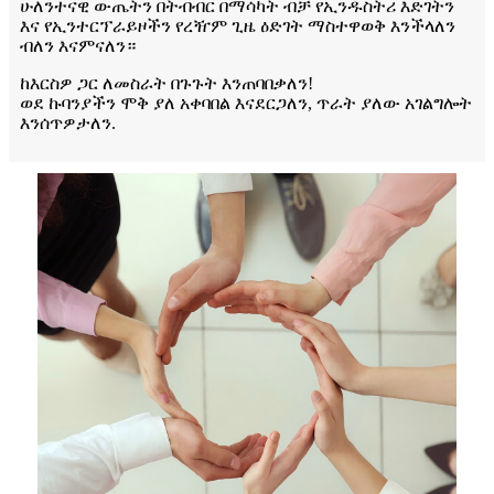
ሁለንተናዊ ውጤትን በትብብር በማሳካት ብቻ የኢንዱስትሪ እድገትን
እና የኢንተርፕራይዞችን የረዥም ጊዜ ዕድገት ማስተዋወቅ እንችላለን
ብለን እናምናለን።
ከእርስዎ ጋር ለመስራት በጉጉት እንጠባበቃለን!
ወደ ኩባንያችን ሞቅ ያለ አቀባበል እናደርጋለን, ጥራት ያለው አገልግሎት
እንሰጥዎታለን.