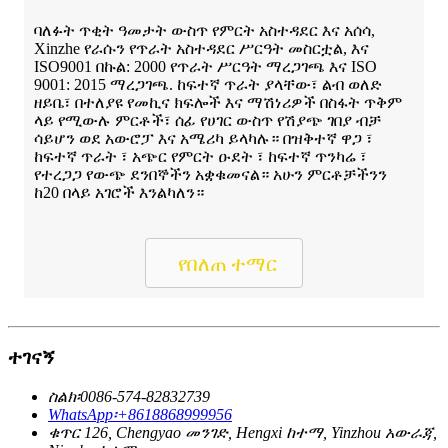
ባለፉት ጥቂት ዓመታት ውስጥ የምርት አስተዳደር እና አሰሳ,
Xinzhe የራሱን የጥራት አስተዳደር ሥርዓት መስርቷል, እና
ISO9001 በኩል: 2000 የጥራት ሥርዓት ማረጋገጫ እና ISO
9001: 2015 ማረጋገጫ. ከፍተኛ ጥራት ያላቸው፣ ልብ ወለድ
ዘይቤ፣ በተለያዩ የመኪና ክፍሎች እና ማሽነሪዎች በስፋት ጥቅም
ላይ የሚውሉ ምርቶች፣ ሰፊ የሀገር ውስጥ የሽያጭ ገበያ ብቻ
ሳይሆን ወደ አውሮፓ እና አሜሪካ ይላካሉ። በዝቅተኛ ዋጋ ፣
ከፍተኛ ጥራት ፣ አጭር የምርት ዑደት ፣ ከፍተኛ ጥንካሬ ፣
የተረጋጋ የውጭ ደንበኞችን አቋቁመናል። አሁን ምርቶቻችንን
ከ20 በላይ አገሮች እንልካለን።
የበለጠ ተማር
ተገናኝ
ስልክ፡0086-574-82832739
WhatsApp፡+8618868999956
ቁጥር 126, Chengyao መንገድ, Hengxi ከተማ, Yinzhou አውራጃ,