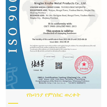
የኩባንያ የምስክር ወረቀት