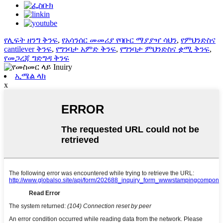
የሊፍት ዘንግ ቅንፍ
,
የአሳንሰር መመሪያ የባቡር ማያያዣ ሳህን
,
የምህንድስና
cantilever ቅንፍ
,
የግንባታ አምድ ቅንፍ
,
የግንባታ ምህንድስና ቋሚ ቅንፍ
,
የመጋረጃ ግድግዳ ቅንፍ
ኢሜል ላክ
x