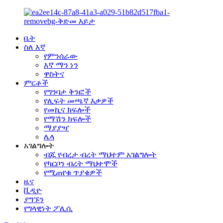
ቤት
ስለ እኛ
የምንሰራው
እኛ ማን ነን
ዋስትና
ምርቶች
የግንባታ ቅንፎች
የሊፍት መጫኛ እቃዎች
የመኪና ክፍሎች
የማሽን ክፍሎች
ማያያዣ
ሌላ
አገልግሎት
ብጁ የብረታ ብረት ማህተም አገልግሎት
የካርቦን ብረት ማህተሞች
የሚጠየቁ ጥያቄዎች
ዜና
ቪዲዮ
ያግኙን
የግላዊነት ፖሊሲ