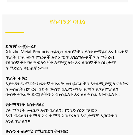
የኩባንያ ባህል
ደንበኛ መጀመሪያ
Xinzhe Metal Products ሁልጊዜ ደንበኞችን ያስቀድማል፣ እና ከፍተኛ
ጥራት ያላቸውን ምርቶች እና ምርጥ አገልግሎቶችን ለማቅረብ፣
የደንበኞችን ግላዊ ፍላጎቶች ለማሟላት እና ደንበኞችን ስኬታማ
ለማድረግ ቁርጠኛ ነው።
ጥራት-ተኮር
እያንዳንዱ ምርት ከፍተኛ የጥራት መስፈርቶችን እንደሚያሟላ ዋስትና
ለመስጠት በምርት ሂደቱ ውስጥ በእያንዳንዱ አገናኝ እንጀምራለን,
ጥብቅ የጥራት ደረጃዎችን እናከብራለን እና ለላቀ ስራ እንጥራለን።
የታማኝነት አስተዳደር
የታማኝነት መርህን እናከብራለን፣ የንግድ ስነምግባርን
እናከብራለን፣ታማኝ እና ታማኝ እንሆናለን እና ታማኝ አጋርነትን
እንፈጥራለን።
ሁሉን ተጠቃሚ የሚያደርግ ትብብር