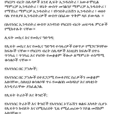
የካርቦን ብረት ሰሌዳዎች እንደ ሊፍት ኢንዱስትሪ ፣ አውቶሞቢል
ማምረቻ ኢንዱስትሪ ፣ የቤት ውስጥ መገልገያ ማምረቻ ኢንዱስትሪ ፣
የማሽነሪ ማምረቻ ኢንዱስትሪ ፣ የኮንስትራክሽን ኢንዱስትሪ ፣ ወዘተ
ባሉ የተለያዩ ኢንዱስትሪዎች ውስጥ በሰፊው ጥቅም ላይ ይውላሉ ።
በአሳንሰር ኢንዱስትሪ ውስጥ አንዳንድ የካርበን ብረት ጠፍጣፋ ምርቶች
የሚከተሉት ናቸው።
ሊፍት መኪና እና የመኪና ግድግዳ;
የሊፍት መኪና እና የመኪና ግድግዳ ተሳፋሪዎች በቀጥታ የሚገናኙባቸው
ክፍሎች ናቸው። የካርቦን ብረት ሰሌዳዎች እነዚህን ክፍሎች በጥሩ
ጥንካሬ ፣ ጥንካሬ እና የዝገት የመቋቋም ችሎታ ለማምረት ተስማሚ
ቁሳቁሶች ናቸው።
የአሳንሰር በር ፓነሎች;
የአሳንሰር በር ፓነሎች በተደጋጋሚ የመቀያየር ስራዎችን መቋቋም
አለባቸው, ስለዚህ ቁሳቁሶቹ ጥሩ የመልበስ መከላከያ እና ዘላቂነት
እንዲኖራቸው ያስፈልጋል.
የሊፍት ትራኮች እና ቅንፎች;
የአሳንሰር ትራኮች እና ቅንፎች የአሳንሰር ኦፕሬሽን ቁልፍ አካላት ሲሆኑ
የሊፍትን ክብደት እና በሚሰራበት ጊዜ የሚፈጠረውን ሃይል መሸከም
አለባቸው።