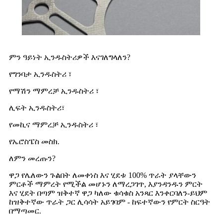
ምን ዓይነት ኢንዱስትሪዎች እናገለግላለን?
የግንባታ ኢንዱስትሪ ፣
የማሽን ማምረቻ ኢንዱስትሪ ፣
ሊፍት ኢንዱስትሪ፣
የመኪና ማምረቻ ኢንዱስትሪ ፣
የኤሮስፔስ መስክ.
ለምን መረጡን?
ዋጋ የሌለውን ጉልበት ለመቀነስ እና ሂደቱ 100% ጥራት ያላቸውን
ምርቶች ማምረት የሚችል መሆኑን ለማረጋገጥ, እያንዳንዱን ምርት
እና ሂደት በጣም ዝቅተኛ ዋጋ ካለው ቁሳቁስ አንጻር እንቀርባለን-ይህም
ከዝቅተኛው ጥራት ጋር ሊሳሳት አይገባም - ከፍተኛውን የምርት ስርዓት
በማጣመር.