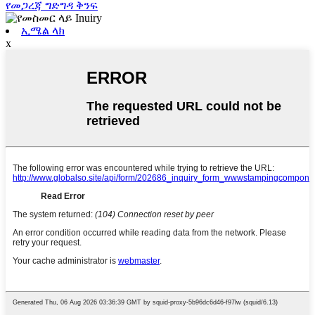
የመጋረጃ ግድግዳ ቅንፍ
ኢሜል ላክ
x