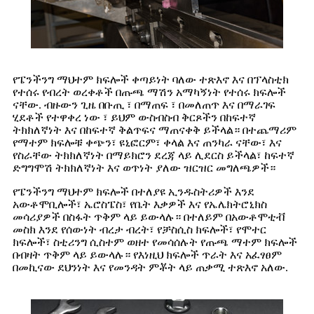
የፔንችንግ ማህተም ክፍሎች ቀጣይነት ባለው ተጽእኖ እና በፕላስቲክ
የተሰሩ የብረት ወረቀቶች በጡጫ ማሽን አማካኝነት የተሰሩ ክፍሎች
ናቸው. ብዙውን ጊዜ በቡጢ ፣ በማጠፍ ፣ በመለጠጥ እና በማራገፍ
ሂደቶች የተዋቀረ ነው ፣ ይህም ውስብስብ ቅርጾችን በከፍተኛ
ትክክለኛነት እና በከፍተኛ ቅልጥፍና ማጠናቀቅ ይችላል። በተጨማሪም
የማተም ክፍሎቹ ቀጭን፣ ዩኒፎርም፣ ቀላል እና ጠንካራ ናቸው፣ እና
የስራቸው ትክክለኛነት በማይክሮን ደረጃ ላይ ሊደርስ ይችላል፣ ከፍተኛ
ድግግሞሽ ትክክለኛነት እና ወጥነት ያለው ዝርዝር መግለጫዎች።
የፔንችንግ ማህተም ክፍሎች በተለያዩ ኢንዱስትሪዎች እንደ
አውቶሞቢሎች፣ ኤሮስፔስ፣ የቤት እቃዎች እና የኤሌክትሮኒክስ
መሳሪያዎች በስፋት ጥቅም ላይ ይውላሉ። በተለይም በአውቶሞቲቭ
መስክ እንደ የሰውነት ብረታ ብረት፣ የቻስሲስ ክፍሎች፣ የሞተር
ክፍሎች፣ ስቲሪንግ ሲስተም ወዘተ የመሳሰሉት የጡጫ ማተም ክፍሎች
በብዛት ጥቅም ላይ ይውላሉ። የእነዚህ ክፍሎች ጥራት እና አፈፃፀም
በመኪናው ደህንነት እና የመንዳት ምቾት ላይ ጠቃሚ ተጽእኖ አለው.