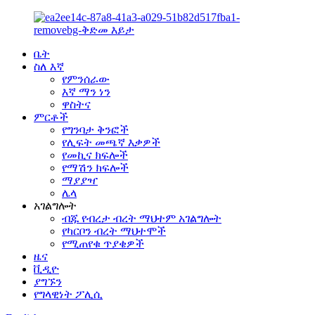
ቤት
ስለ እኛ
የምንሰራው
እኛ ማን ነን
ዋስትና
ምርቶች
የግንባታ ቅንፎች
የሊፍት መጫኛ እቃዎች
የመኪና ክፍሎች
የማሽን ክፍሎች
ማያያዣ
ሌላ
አገልግሎት
ብጁ የብረታ ብረት ማህተም አገልግሎት
የካርቦን ብረት ማህተሞች
የሚጠየቁ ጥያቄዎች
ዜና
ቪዲዮ
ያግኙን
የግላዊነት ፖሊሲ