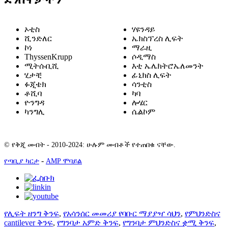
ኦቲስ
ሃዩንዳይ
ሺንድለር
ኤክስፕረስ ሊፍት
ኮነ
ማራዚ
ThyssenKrupp
ሶዲማስ
ሚትሱቢሺ
እቲ ኤሌክትሮኤለመንት
ሂታቺ
ፊኒክስ ሊፍት
ፉጂቴክ
ሳንቲስ
ቶሺባ
ካባ
ዮንግዳ
ሎሄር
ካንግሊ
ሴልኮም
© የቅጂ መብት - 2010-2024: ሁሉም መብቶች የተጠበቁ ናቸው.
-
የጣቢያ ካርታ
AMP ሞባይል
የሊፍት ዘንግ ቅንፍ
,
የአሳንሰር መመሪያ የባቡር ማያያዣ ሳህን
,
የምህንድስና
cantilever ቅንፍ
,
የግንባታ አምድ ቅንፍ
,
የግንባታ ምህንድስና ቋሚ ቅንፍ
,