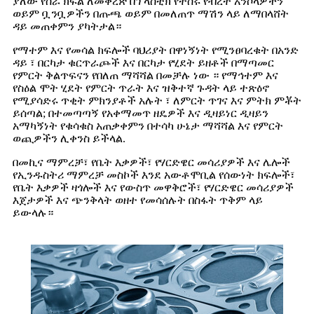
ያለው የስራ ክፍል ለመቅረጽ በፕላስቲክ የተሰሩ የብረት አንሶላዎችን
ወይም ቧንቧዎችን በጡጫ ወይም በመለጠጥ ማሽን ላይ ለማበላሸት
ዳይ መጠቀምን ያካትታል።
የማተም እና የመሳል ክፍሎች ባህሪያት በዋነኝነት የሚንፀባረቁት በአንድ
ዳይ ፣ በርካታ ቁርጥራጮች እና በርካታ የሂደት ይዘቶች በማጣመር
የምርት ቅልጥፍናን የበለጠ ማሻሻል በመቻሉ ነው ። የማኅተም እና
የስዕል ሞት ሂደት የምርት ጥራት እና ዝቅተኛ ጉዳት ላይ ተጽዕኖ
የሚያሳድሩ ጥቂት ምክንያቶች አሉት ፣ ለምርት ጥገና እና ምትክ ምቾት
ይሰጣል; በተመጣጣኝ የአቀማመጥ ዘዴዎች እና ዲዛይነር ዲዛይን
አማካኝነት የቁሳቁስ አጠቃቀምን በተሳካ ሁኔታ ማሻሻል እና የምርት
ወጪዎችን ሊቀንስ ይችላል.
በመኪና ማምረቻ፣ የቤት እቃዎች፣ የሃርድዌር መሳሪያዎች እና ሌሎች
የኢንዱስትሪ ማምረቻ መስኮች እንደ አውቶሞቢል የሰውነት ክፍሎች፣
የቤት እቃዎች ዛጎሎች እና የውስጥ መዋቅሮች፣ የሃርድዌር መሳሪያዎች
እጀታዎች እና ጭንቅላት ወዘተ የመሳሰሉት በስፋት ጥቅም ላይ
ይውላሉ።