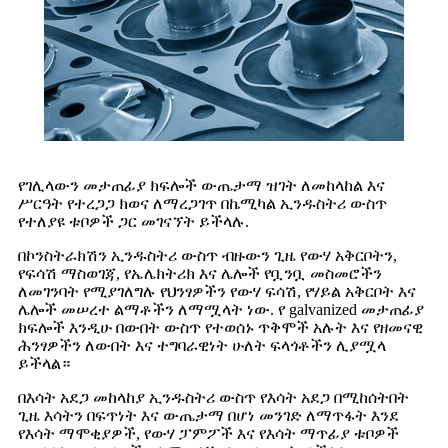
የገሊላውን መታጠፊያ ክፍሎች ውጤታማ ዝገት ለመከላከል እና
ሥርዓት የተረጋጋ ክወና ለማረጋገጥ በኬሚካል ኢንዱስትሪ ውስጥ
የተለያዩ ቱቦዎች ጋር መገናኘት ይችላሉ.
በኮንስትራክሽን ኢንዱስትሪ ውስጥ ብዙውን ጊዜ የውሃ አቅርቦትን,
የፍሳሽ ማስወገጃ, የኤሌክትሪክ እና ሌሎች የቧንቧ መስመሮችን
ለመገንባት የሚያገለግሉ የህንፃዎችን የውሃ ፍሳሽ, የሃይል አቅርቦት እና
ሌሎች መሠረተ ልማቶችን ለማሟላት ነው. የ galvanized መታጠፊያ
ክፍሎች እንዲሁ በውበት ውስጥ የተወሰኑ ጥቅሞች አሉት እና የዘመናዊ
ሕንፃዎችን ለውበት እና ተግባራዊነት ሁለት ፍላጎቶችን ሊያሟላ
ይችላል።
በእሳት አደጋ መከላከያ ኢንዱስትሪ ውስጥ የእሳት አደጋ በሚከሰትበት
ጊዜ እሳትን በፍጥነት እና ውጤታማ በሆነ መንገድ ለማጥፋት እንደ
የእሳት ማሞቂያዎች, የውሃ ፓምፖች እና የእሳት ማጥፊያ ቱቦዎች