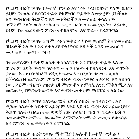
የካርቦን ብረት ንጣፍ ከፍተኛ ጥንካሬ እና ጥሩ ፕላስቲክነት ያለው ሲሆን
ይህም በቀላሉ ሳይሰበር ትልቅ የቴምብር ግፊትን ለመቋቋም ያስችላል,
እና ውስብስብ ቅርጾችን እና መዋቅሮችን ለመፍጠር ቀላል ነው.
በማተም ሂደት ውስጥ የካርቦን ብረታ ብረት ጥሩ መረጋጋትን ይይዛል,
ይህም የመጨረሻውን ምርት ትክክለኛነት እና ጥራት ያረጋግጣል.
የካርቦን ብረት ንጣፍ በጣም ጥሩ የመቁረጥ ፣ የመገጣጠም እና የመፍጠር
ባህሪዎች አሉት ፣ እና ለተለያዩ የቴምብር ሂደቶች እንደ መወጠር ፣
መታጠፍ ፣ ጡጫ ፣ ወዘተ.
በተጨማሪም ከፍተኛ ልኬት ትክክለኛነት እና የገጽታ ጥራት አለው.
በማተም ሂደት ውስጥ ከፍተኛ መጠን ያለው ትክክለኛነት እና ወጥነት
ያለው ቅርጽ በትክክለኛ የሻጋታ ንድፍ እና በሂደት ቁጥጥር ሊሳካ
ይችላል. በተጨማሪም የካርቦን ብረታ ብረት ንጣፍ ጠፍጣፋ እና ለስላሳ
ነው, ይህም ተከታይ የገጽታ ህክምናዎችን ለምሳሌ እንደ ማቅለሚያ እና
መርጨት, የምርቱን ውበት እና የዝገት መቋቋም ማሻሻል ቀላል ነው.
የካርቦን ብረት ንጣፍ በአንጻራዊነት ርካሽ የብረት ቁሳቁስ ነው, እና
ዋጋው ከሌሎች ከፍተኛ አፈፃፀም እንደ አይዝጌ ብረት እና አልሙኒየም
ቅይጥ ካሉት የበለጠ ተመጣጣኝ ነው. ስለዚህ የካርቦን ብረታ ብረትን
በመጠቀም የቴምብር ክፍሎችን ለማምረት የምርት ወጪን ይቀንሳል
እና የምርት ተወዳዳሪነትን ያሻሽላል.
የካርቦን ብረታ ብረት ንጣፍ ማተሚያ ክፍሎች ከፍተኛ ጥንካሬ ፣