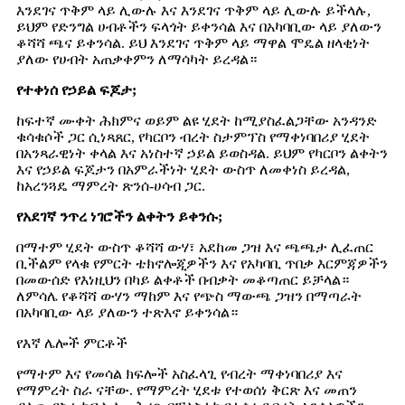
እንደገና ጥቅም ላይ ሊውሉ እና እንደገና ጥቅም ላይ ሊውሉ ይችላሉ,
ይህም የድንግል ሀብቶችን ፍላጎት ይቀንሳል እና በአካባቢው ላይ ያለውን
ቆሻሻ ጫና ይቀንሳል. ይህ እንደገና ጥቅም ላይ ማዋል ሞዴል ዘላቂነት
ያለው የሀብት አጠቃቀምን ለማሳካት ይረዳል።
የተቀነሰ የኃይል ፍጆታ;
ከፍተኛ ሙቀት ሕክምና ወይም ልዩ ሂደት ከሚያስፈልጋቸው አንዳንድ
ቁሳቁሶች ጋር ሲነጻጸር, የካርቦን ብረት ስታምፕስ የማቀነባበሪያ ሂደት
በአንጻራዊነት ቀላል እና አነስተኛ ኃይል ይወስዳል. ይህም የካርቦን ልቀትን
እና የኃይል ፍጆታን በአምራችነት ሂደት ውስጥ ለመቀነስ ይረዳል,
ከአረንጓዴ ማምረት ጽንሰ-ሀሳብ ጋር.
የአደገኛ ንጥረ ነገሮችን ልቀትን ይቀንሱ;
በማተም ሂደት ውስጥ ቆሻሻ ውሃ፣ አደከመ ጋዝ እና ጫጫታ ሊፈጠር
ቢችልም የላቁ የምርት ቴክኖሎጂዎችን እና የአካባቢ ጥበቃ እርምጃዎችን
በመውሰድ የእነዚህን በካይ ልቀቶች በብቃት መቆጣጠር ይቻላል።
ለምሳሌ የቆሻሻ ውሃን ማከም እና የጭስ ማውጫ ጋዝን በማጣራት
በአካባቢው ላይ ያለውን ተጽእኖ ይቀንሳል።
የእኛ ሌሎች ምርቶች
የማተም እና የመሳል ክፍሎች አስፈላጊ የብረት ማቀነባበሪያ እና
የማምረት ስራ ናቸው. የማምረት ሂደቱ የተወሰነ ቅርጽ እና መጠን