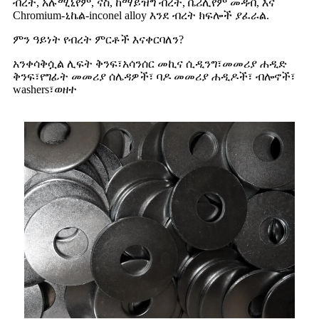
ብረት, አሉሚኒየም, ናስ, ከማይዝግ ብረት, ቤሪሊየም መዳብ, እና
Chromium-ኒኬል-inconel alloy እንደ ብረት ክፍሎች ያፈራል.
ምን ዓይነት የብረት ምርቶች እናቀርባለን?
አንቀሳቅሷል ሊፍት ቅንፍ፣አሳንሰር መኪና ሲዲንግ፣መመሪያ ሐዲድ
ቅንፍ፣የግፊት መመሪያ ሰሌዳዎች፣ ባዶ መመሪያ ሐዲዶች፣ ብሎኖች፣
washers፣ወዘተ