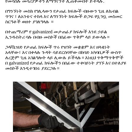
የመሳሰሉ መሳሪያዎችን ለማገናኘት ሊጠቀሙበት ይችላሉ.
በግንኙነት መስክ የገሊላውን የታጠፈ ክፍሎች ብዙውን ጊዜ ለኬብል
ጥገና ፣ ለአንቴና ተከላ እና ለግንኙነት ክፍሎች ድጋፍ የቧንቧ መስመር
ስርዓቶች ወዘተ ያገለግላሉ ።
በተጨማሪም የ galvanized መታጠፊያ ክፍሎች እንደ ኃይል
ኢንዱስትሪ ባሉ በብዙ መስኮች በሰፊው ጥቅም ላይ ይውላሉ።
ጋላቫኒዝድ የታጠፈ ክፍሎች ጥሩ የዝገት መቋቋም እና ዘላቂነት
አላቸው፣ እና በቀላሉ ጉዳት ሳይደርስባቸው በከባድ አካባቢዎች ውስጥ
ለረጅም ጊዜ አገልግሎት ላይ ሊውሉ ይችላሉ። እነዚህ ጥቅማጥቅሞች
በ galvanized የታጠፈ ክፍሎችን በሰፊው ተቀባይነት ያገኙ እና በተለያዩ
መስኮች እንዲተገበሩ ያደርጋሉ።