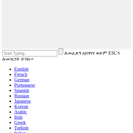
ለመፈለግ አስገባን ወይም ESCን
ለመዝጋት ይንኩ።
English
French
German
Portuguese
Spanish
Russian
Japanese
Korean
Arabic
Irish
Greek
Turkish