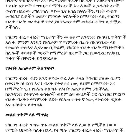
ከፍተኛ ትክክለኛነት እና ጥሩ የገጽታ ጥራት በሊፍት ፣ አውቶሞቢሎች
፣ የቤት ዕቃዎች ፣ ግንባታ ፣ ማሽነሪዎች እና ሌሎች ኢንዱስትሪዎች
ውስጥ በሰፊው ያገለግላሉ ። የመኪና አካል ክፍሎችን, የቤት ውስጥ
መገልገያ ቤቶችን ወይም የግንባታ ክፍሎችን በማምረት ላይ, የካርቦን
ብረታ ብረት ወረቀቶች የተለያዩ የአጠቃቀም መስፈርቶችን ሊያሟሉ
ይችላሉ.
የካርቦን ብረታ ብረት ማህተሞችን መጠቀም አንዳንድ የአካባቢ ጥቅሞች
አሉት. ምንም እንኳን የእስታምፕ ማምረት በራሱ በአካባቢው ላይ
የተወሰነ ተጽእኖ ሊኖረው ቢችልም, የካርቦን ብረታ ብረት ማህተሞችን
ከሌሎች ቁሳቁሶች ወይም የማምረቻ ዘዴዎች ጋር ሲወዳደር የአካባቢ
ጥቅሞች በዋናነት ይንጸባረቃሉ.
የሀብት አጠቃቀም ቅልጥፍና፡-
የካርቦን ብረት ሳህን እንደ ዋናው ጥሬ እቃ ቀላል ቅንብር ያለው ሲሆን
በዋናነት ከካርቦን እና ከብረት የተዋቀረ ነው, ይህም በማምረት እና
በማምረት ጊዜ የበለጠ ቀልጣፋ የሃብት አጠቃቀምን ያስችላል.
ከአንዳንድ የተዋሃዱ ቁሳቁሶች ወይም ልዩ ውህዶች ጋር ሲነፃፀር የካርቦን
ብረታ ብረትን የማምረት ሂደት የበለጠ ቀጥተኛ ነው, የንብረት ፍጆታ
እና ብክነትን ይቀንሳል.
መልሶ ጥቅም ላይ ማዋል;
የካርቦን ብረት ንጣፍ ጥሩ መልሶ ጥቅም ላይ ሊውል የሚችል ነው።
የምርት ህይወት ካለቀ በኋላ, የተጣሉ የካርቦን ብረታ ብረት ማህተሞች