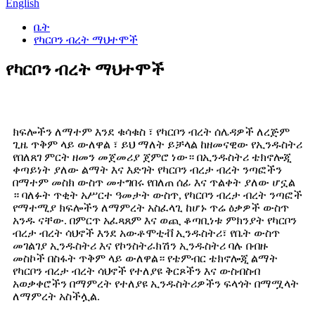
English
ቤት
የካርቦን ብረት ማህተሞች
የካርቦን ብረት ማህተሞች
ክፍሎችን ለማተም እንደ ቁሳቁስ ፣ የካርቦን ብረት ሰሌዳዎች ለረጅም
ጊዜ ጥቅም ላይ ውለዋል ፣ ይህ ማለት ይቻላል ከዘመናዊው የኢንዱስትሪ
የበለጸገ ምርት ዘመን መጀመሪያ ጀምሮ ነው። በኢንዱስትሪ ቴክኖሎጂ
ቀጣይነት ያለው ልማት እና እድገት የካርቦን ብረታ ብረት ንጣፎችን
በማተም መስክ ውስጥ መተግበሩ የበለጠ ሰፊ እና ጥልቀት ያለው ሆኗል
። ባለፉት ጥቂት አሥርተ ዓመታት ውስጥ, የካርቦን ብረታ ብረት ንጣፎች
የማተሚያ ክፍሎችን ለማምረት አስፈላጊ ከሆኑ ጥሬ ዕቃዎች ውስጥ
አንዱ ናቸው. በምርጥ አፈጻጸም እና ወጪ ቆጣቢነቱ ምክንያት የካርቦን
ብረታ ብረት ሳህኖች እንደ አውቶሞቲቭ ኢንዱስትሪ፣ የቤት ውስጥ
መገልገያ ኢንዱስትሪ እና የኮንስትራክሽን ኢንዱስትሪ ባሉ በብዙ
መስኮች በስፋት ጥቅም ላይ ውለዋል። የቴምብር ቴክኖሎጂ ልማት
የካርቦን ብረታ ብረት ሳህኖች የተለያዩ ቅርጾችን እና ውስብስብ
አወቃቀሮችን በማምረት የተለያዩ ኢንዱስትሪዎችን ፍላጎት በማሟላት
ለማምረት አስችሏል.