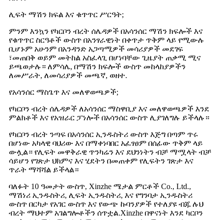
ሊፍት ማሽን ክፍል እና ቁጥጥር ሥርዓት;
ምንም እንኳን የካርቦን ብረት ሰሌዳዎች በአሳንሰር ማሽን ክፍሎች እና
የቁጥጥር ስርዓቶች ውስጥ በአንፃራዊነት በቀጥታ ጥቅም ላይ የሚውሉ
ቢሆኑም አሁንም በአንዳንድ አጋጣሚዎች መሳሪያዎች መደገፍ
፣መጠበቅ ወይም መትከል አስፈላጊ በሆነባቸው ጊዜያት ጠቃሚ ሚና
ይጫወታሉ። ለምሳሌ, በማሽን ክፍሎች ውስጥ መከላከያዎችን
ለመሥራት, ለመሳሪያዎች መጫኛ, ወዘተ.
የአሳንሰር ማስጌጥ እና መለዋወጫዎች;
የካርቦን ብረት ሰሌዳዎች ለአሳንሰር ማስዋቢያ እና መለዋወጫዎች እንደ
ምልክቶች እና የአዝራር ፓነሎች በአሳንሰር ውስጥ ሊያገለግሉ ይችላሉ።
የካርቦን ብረት ንጣፍ በአሳንሰር ኢንዱስትሪ ውስጥ እጅግ በጣም ጥሩ
በሆነው አካላዊ ባህሪው እና በማቀነባበር አፈፃፀም በሰፊው ጥቅም ላይ
ውሏል። የሊፍት መዋቅራዊ ጥንካሬን እና ደህንነትን ብቻ ማሟላት ብቻ
ሳይሆን የገጽታ ህክምና እና ሂደትን በመጠቀም የሊፍትን ገጽታ እና
ጥራት ማሻሻል ይችላል።
ባለፉት 10 ዓመታት ውስጥ, Xinzhe ሜታል ምርቶች Co., Ltd.,
ማሽነሪ ኢንዱስትሪ, ሊፍት ኢንዱስትሪ, እና የግንባታ ኢንዱስትሪ
ውስጥ በርካታ የአገር ውስጥ እና የውጭ ኩባንያዎች የተለያዩ ብጁ ሉህ
ብረት ማህተም አገልግሎቶችን ሰጥቷል.Xinzhe በዋናነት እንደ ካርቦን