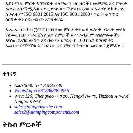
እያንዳንዱ ምርት አግባብነት ያላቸውን ዝርዝሮች፣ መቻቻል እና የገጽታ
አጨራረስ ማሟላቱን ያረጋግጡ። የማቀነባበሪያውን እድገት ይከታተሉ.
ለሁለቱም ISO 9001:2015 እና ISO 9001:2000 የጥራት ቁጥጥር
ስርዓታችን ሰርተፍኬት አግኝተናል።
እ.ኤ.አ. ከ 2016 ጀምሮ ኩባንያው ምርቶችን ወደ ሌሎች ሀገራት መላክ
የጀመረ ሲሆን የኦሪጂናል ዕቃ አምራች እና የኦዲኤም አገልግሎቶችን
እየሰጠ በአገር ውስጥ እና በውጭ ሀገራት ከ 100 በላይ ደንበኞችን
አመኔታ በማግኘቱ እና ከእነሱ ጋር የቅርብ ትብብር መፍጠር ጀምሯል ።
ተገናኝ
ስልክ፡0086-574-82832739
WhatsApp፡+8618868999956
ቁጥር 126, Chengyao መንገድ, Hengxi ከተማ, Yinzhou አውራጃ,
Ningbo ከተማ.
sales@ningboxinzhe.com
sales2@stampingcomponents.com
ትኩስ ምርቶች