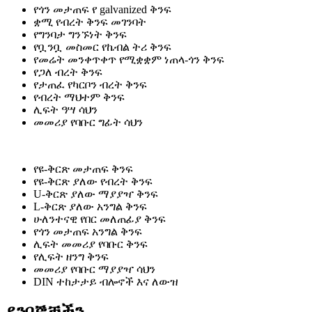
የጎን መታጠፍ የ galvanized ቅንፍ
ቋሚ የብረት ቅንፍ መገንባት
የግንባታ ግንኙነት ቅንፍ
የቧንቧ መስመር የኬብል ትሪ ቅንፍ
የመሬት መንቀጥቀጥ የሚቋቋም ነጠላ-ጎን ቅንፍ
የጋለ ብረት ቅንፍ
የታጠፈ የካርቦን ብረት ቅንፍ
የብረት ማህተም ቅንፍ
ሊፍት ዓሣ ሳህን
መመሪያ የባቡር ግፊት ሳህን
የዩ-ቅርጽ መታጠፍ ቅንፍ
የዩ-ቅርጽ ያለው የብረት ቅንፍ
U-ቅርጽ ያለው ማያያዣ ቅንፍ
L-ቅርጽ ያለው አንግል ቅንፍ
ሁለንተናዊ የበር መለጠፊያ ቅንፍ
የጎን መታጠፍ አንግል ቅንፍ
ሊፍት መመሪያ የባቡር ቅንፍ
የሊፍት ዘንግ ቅንፍ
መመሪያ የባቡር ማያያዣ ሳህን
DIN ተከታታይ ብሎኖች እና ለውዝ
ደንበኞቻችን