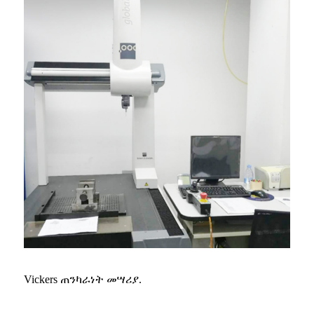
Vickers ጠንካራነት መሣሪያ.