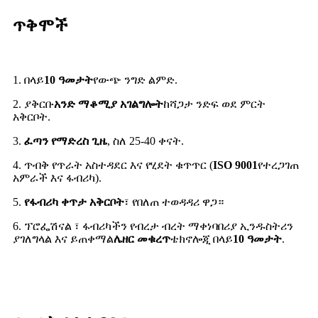
ጥቅሞች
1. በላይ
10 ዓመታት
የውጭ ንግድ ልምድ.
2. ያቅርቡ
አንድ ማቆሚያ አገልግሎት
ከሻጋታ ንድፍ ወደ ምርት
አቅርቦት.
3.
ፈጣን የማድረስ ጊዜ
, ስለ 25-40 ቀናት.
4. ጥብቅ የጥራት አስተዳደር እና የሂደት ቁጥጥር (
ISO 9001
የተረጋገጠ
አምራች እና ፋብሪካ).
5.
የፋብሪካ ቀጥታ አቅርቦት
፣ የበለጠ ተወዳዳሪ ዋጋ።
6. ፕሮፌሽናል ፣ ፋብሪካችን የብረታ ብረት ማቀነባበሪያ ኢንዱስትሪን
ያገለግላል እና ይጠቀማል
ሌዘር መቁረጥ
ቴክኖሎጂ በላይ
10 ዓመታት
.