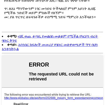
የተለመዱት የመጓጓዣ መንገዶች አየር፣ ባህር እና ገላጭ ናቸው።
ጥ: ለእኔ ማንኛውንም ነገር መንደፍ ትችላለህ? ምንም አይነት ሊበጁ
የሚችሉ ንድፎች ወይም ምስሎች የለኝም።
መ: ያለ ጥርጥር ለፍላጎቶችዎ ተስማሚ ንድፍ ማምረት እንችላለን።
ቀዳሚ፡
ብጁ ወጪ ቆጣቢ የመልበስ መቋቋም የሚችል የካርቦን ብረት
ባቡር ቅንፍ
ቀጣይ፡-
አሳንሰር ክፍሎች መመሪያ የባቡር መለዋወጫዎች ዓሣ ሳህን
አንቀሳቅሷል