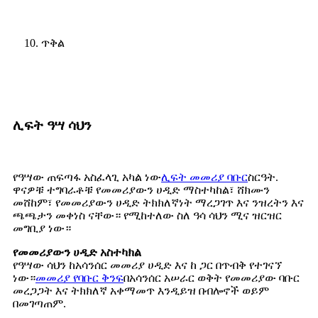
10. ጥቅል
ሊፍት ዓሣ ሳህን
የዓሣው ጠፍጣፋ አስፈላጊ አካል ነው
ሊፍት መመሪያ ባቡር
ስርዓት.
ዋናዎቹ ተግባራቶቹ የመመሪያውን ሀዲድ ማስተካከል፣ ሸክሙን
መሸከም፣ የመመሪያውን ሀዲድ ትክክለኛነት ማረጋገጥ እና ንዝረትን እና
ጫጫታን መቀነስ ናቸው። የሚከተለው ስለ ዓሳ ሳህን ሚና ዝርዝር
መግቢያ ነው።
የመመሪያውን ሀዲድ አስተካክል
የዓሣው ሳህን ከአሳንሰር መመሪያ ሀዲድ እና ከ ጋር በጥብቅ የተገናኘ
ነው።
መመሪያ የባቡር ቅንፍ
በአሳንሰር አሠራር ወቅት የመመሪያው ባቡር
መረጋጋት እና ትክክለኛ አቀማመጥ እንዲይዝ በብሎኖች ወይም
በመገጣጠም.