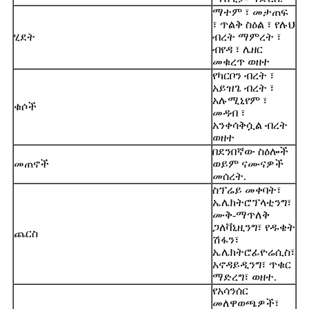
ማተም ፣ መታጠፍ
፣ ጥልቅ ስዕል ፣ የሉህ
ሂደት
ብረት ማምረት ፣
ብየዳ ፣ ሌዘር
መቁረጥ ወዘተ
የካርቦን ብረት ፣
አይዝጌ ብረት ፣
አሉሚኒየም ፣
ቁሶች
መዳብ ፣
አንቀሳቅሷል ብረት
ወዘተ
በደንበኛው ስዕሎች
መጠኖች
ወይም ናሙናዎች
መሰረት.
ስፕሬይ መቀባት፣
ኤሌክትሮፕላቲንግ፣
ሙቅ-ማጥለቅ
ጋለቫኒዚንግ፣ የዱቄት
ጨርስ
ሽፋን፣
ኤሌክትሮፊዮሬሲስ፣
አኖዳይዲንግ፣ ጥቁር
ማድረግ፣ ወዘተ.
የአሳንሰር
መለዋወጫዎች፣