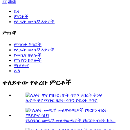
English
ቤት
ምርቶች
የሊፍት መጫኛ እቃዎች
ምድቦች
የግንባታ ቅንፎች
የሊፍት መጫኛ እቃዎች
የመኪና ክፍሎች
የማሽን ክፍሎች
ማያያዣ
ሌላ
ተለይተው የቀረቡ ምርቶች
ሊፍት ዋና የባቡር ዘይት ሳጥን የብረት ቅንፍ
የአሳንሰር መጫኛ መለዋወጫዎች የካርቦን ብረት ኮን...