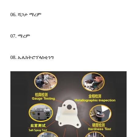
06. ሻጋታ ማረም
07. ማረም
08. ኤሌክትሮፕላስቲንግ