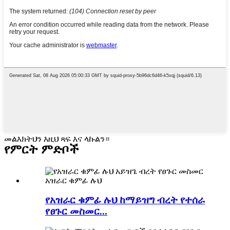
መልእክትህን እዚህ ጻፍ እና ላኩልን።
የምርት ምድቦች
የአዝራር ቁምፊ ሉህ ከማይዝግ ብረት የተሰራ
የፀጉር መስመር...