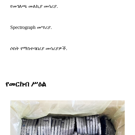
የመገለጫ መለኪያ መሳሪያ.
Spectrograph መሣሪያ.
ሶስት የማስተባበሪያ መሳሪያዎች.
የመርከብ ሥዕል