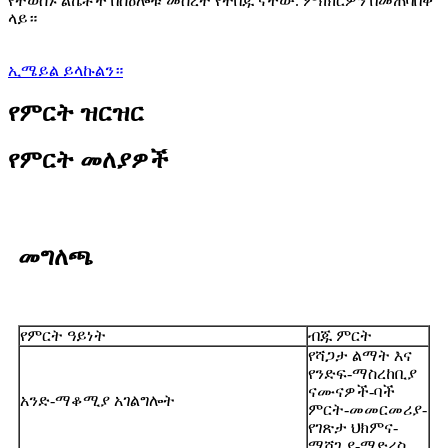
የተወሰኑ ልኬቶች በስዕሎቹ መሰረት የተበጁ ናቸው. ምክክርዎን በመጠባበቅ
ላይ።
ኢሜይል ይላኩልን።
የምርት ዝርዝር
የምርት መለያዎች
መግለጫ
የምርት ዓይነት
ብጁ ምርት
የሻጋታ ልማት እና
የንድፍ-ማስረከቢያ
ናሙናዎች-ባች
አንድ-ማቆሚያ አገልግሎት
ምርት-መመርመሪያ-
የገጽታ ህክምና-
ማሸጊያ-ማድረስ.