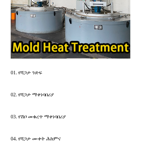
01. የሻጋታ ንድፍ
02. የሻጋታ ማቀነባበሪያ
03. የሽቦ መቁረጥ ማቀነባበሪያ
04. የሻጋታ ሙቀት ሕክምና