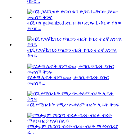
ባቡር...
ብጁ ባለ galvanized ድርብ ቱቦ ድጋፍ L-ቅርጽ ያለው
Fixin...
ብጁ የጋለቫኒዝድ የካርቦን ብረት ከባድ ተረኛ አንግል
ቅንፍ
የሂታቺ ሊፍት ዘንግ ወጪ ቆጣቢ የብረት ባቡር
መጠገኛ...
ብጁ የሚበረክት የሚረጭ-ቀለም ብረት ሊፍት ቅንፍ
የሚቋቋም የካርቦን ብረት ብረታ ብረት ማቀነባበሪያ
ረ...