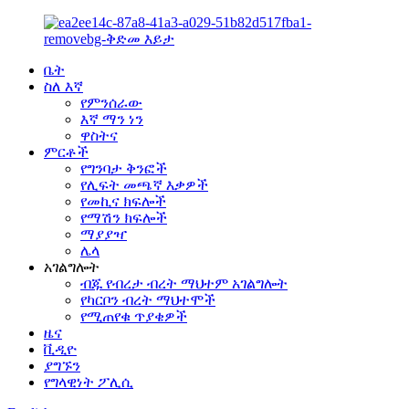
ቤት
ስለ እኛ
የምንሰራው
እኛ ማን ነን
ዋስትና
ምርቶች
የግንባታ ቅንፎች
የሊፍት መጫኛ እቃዎች
የመኪና ክፍሎች
የማሽን ክፍሎች
ማያያዣ
ሌላ
አገልግሎት
ብጁ የብረታ ብረት ማህተም አገልግሎት
የካርቦን ብረት ማህተሞች
የሚጠየቁ ጥያቄዎች
ዜና
ቪዲዮ
ያግኙን
የግላዊነት ፖሊሲ