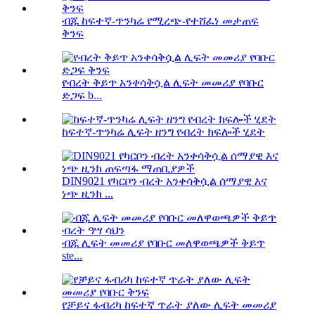
ብጁ ከፍተኛ-ጥንካሬ የሚረጭ-የተሸፈነ መታጠፍ
ቅንፍ
የብረት ቅይጥ አንቀሳቅሷል ሊፍት መመሪያ የባቡር
ድጋፍ b...
ከፍተኛ-ጥንካሬ ሊፍት ዘንግ የብረት ክፍሎች ሂደት
DIN9021 የካርቦን ብረት አንቀሳቅሷል ሰማያዊ እና
ነጭ ዚንክ ...
ብጁ ሊፍት መመሪያ የባቡር መለዋወጫዎች ቅይጥ
ste...
የቻይና ፋብሪካ ከፍተኛ ጥራት ያለው ሊፍት መመሪያ