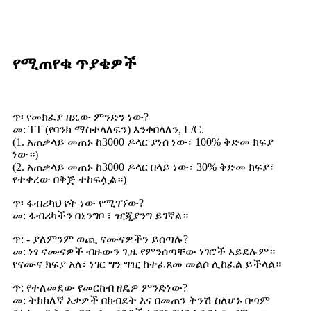
የሚጠየቁ ጥያቄዎች
ጥ፡ የመክፈያ ዘዴው ምንድን ነው?
መ: TT (የባንክ ማስተላለፍን) እንቀበላለን, L/C.
(1. አጠቃላይ መጠኑ ከ3000 ዶላር ያነሰ ነው፣ 100% ቅድመ ክፍያ
ነው።)
(2. አጠቃላይ መጠኑ ከ3000 ዶላር በላይ ነው፣ 30% ቅድመ ክፍያ፣
የተቀረው በቅጅ ተከፍሏል።)
ጥ፡ ፋብሪካህ የት ነው የሚገኘው?
መ: ፋብሪካችን በኒንግቦ ፣ ዢጂያንግ ይገኛል።
ጥ: - ያለምንም ወጪ ናሙናዎችን ይሰጣሉ?
መ: ነፃ ናሙናዎች ብዙውን ጊዜ የምንሰጣቸው ነገሮች አይደሉም።
የናሙና ክፍያ አለ፣ ነገር ግን ግዢ ከተፈጸመ መልሶ ሊከፈል ይችላል።
ጥ: የተለመደው የመርከብ ዘዴዎ ምንድነው?
መ: ትክክለኛ እቃዎች በክብደት እና በመጠን ትንሽ ስለሆኑ በጣም