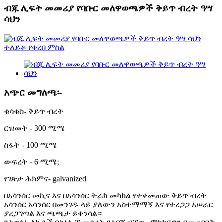
ብጁ ሊፍት መመሪያ የባቡር መለዋወጫዎች ቅይጥ ብረት ዓሣ
ሳህን
አጭር መግለጫ፡-
ቁሳቁስ- ቅይጥ ብረት
ርዝመት - 300 ሚሜ
ስፋት - 100 ሚሜ
ውፍረት - 6 ሚሜ;
የገጽታ ሕክምና- galvanized
በአሳንሰር መኪና እና በአሳንሰር ትራክ መካከል የተቀመጠው ቅይጥ ብረት
አሳንሰር አሳንሰር በመንገዱ ላይ ያለውን አስተማማኝ እና የተረጋጋ አሠራር
ያረጋግጣል እና ጫጫታ ይቀንሳል።