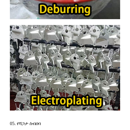
05. የሻጋታ ስብሰባ