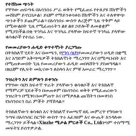
የተሸከመ ጭነት
የዓሣው ጠፍጣፋ በአሳንሰሩ ሥራ ወቅት የሚፈጠሩ የተለያዩ ሸክሞችን
መሸከም ይኖርበታል፣ ይህም የማይንቀሳቀስ ሸክሞችን እና ተለዋዋጭ
ጭነቶችን ይጨምራል። በአሳንሰሩ ውስጥ ለረጅም ጊዜ ጥቅም ላይ
በሚውልበት ጊዜ የሚፈጠሩትን ልዩ ልዩ ኃይሎች ለመቋቋም
የሚያስችል በቂ ጥንካሬ እና ጥንካሬ ያላቸው ከፍተኛ ጥንካሬ ያላቸው
ቁሳቁሶች የተሰራ ነው.
የመመሪያውን ሐዲድ ቀጥተኛነት ያረጋግጡ
በትክክለኛ ሂደት እና በመጫን, የ
የዓሳ ሳህን
የመመሪያውን ሀዲድ በቋሚ
እና አግድም አቅጣጫዎች ትክክለኛነት ማረጋገጥ እና በሚጫኑበት እና
በሚጠቀሙበት ጊዜ የመመሪያውን ሐዲድ መበላሸትን ያስወግዳል።
በዚህም የሊፍት መኪናውን ለስላሳ እና ምቹ አሠራር ማረጋገጥ።
ንዝረትን እና ድምጽን ይቀንሱ
የዓሣው ሳህን ከፍተኛ ጥራት ያላቸውን ቁሳቁሶች እና ትክክለኛ
የማምረቻ ሂደቶችን በመጠቀም በአሳንሰሩ ወቅት የሚፈጠረውን
ንዝረትን በሚገባ በመምጠጥ እና በማቃለል ጩኸትን በመቀነስ
የአሳንሰሩን ስራ ምቾት ያሻሽላል።
ትክክለኛውን ቁሳቁስ እና ትክክለኛ የመጫኛ ዘዴ መምረጥ የዓሳውን
ንጣፍ በአሳንሰር ስርዓት ውስጥ ጥሩ አፈፃፀም እና ውጤት እንዳለው
ማረጋገጥ ይችላል።
Xinzhe ሜታል ምርቶች Co., Ltd
በጣም ተስማሚ
መፍትሄ ይሰጥዎታል.