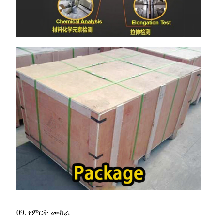
09. የምርት ሙከራ