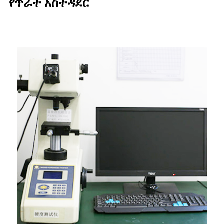
የጥራት አስተዳደር