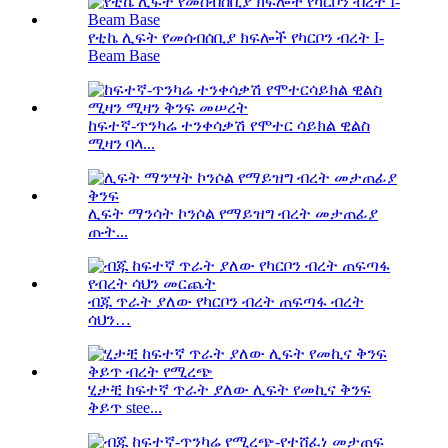
የቲኬ ሊፍት የመሰብሰቢያ ክፍሎች የካርቦን ብረት I-
Beam Base
ከፍተኛ-ጥንካሬ ተንቀሳቃሽ የሞተር ሳይክል ዊልስ
ሚዛን ባላ...
ሊፍት ማንሳት ኮንሶል የማይዝግ ብረት መታጠፊያ
ጡት...
ብጁ ጥራት ያለው የካርቦን ብረት ጠፍጣፋ ብረት
ሳህን…
ሂታቺ ከፍተኛ ጥራት ያለው ሊፍት የመኪና ቅንፍ
ቅይጥ stee...