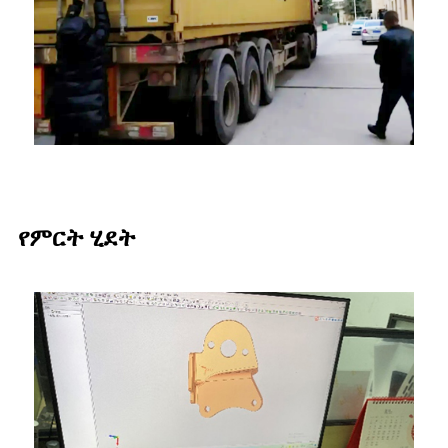
የምርት ሂደት